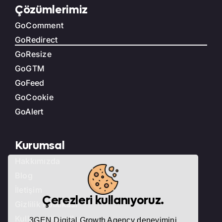
Çözümlerimiz
GoComment
GoRedirect
GoResize
GoGTM
GoFeed
GoCookie
GoAlert
Kurumsal
Hakkımızda
Blog
İletişim
Çerezleri kullanıyoruz.
Gizlilik Politikası
Kullanım Koşulları
3GEN Digital Growth Agency deneyimini