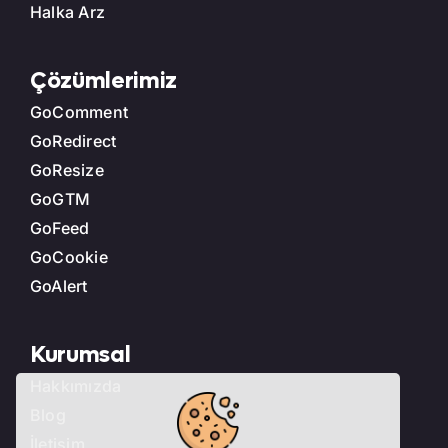
Halka Arz
Çözümlerimiz
GoComment
GoRedirect
GoResize
GoGTM
GoFeed
GoCookie
GoAlert
Kurumsal
Hakkımızda
Blog
İletişim