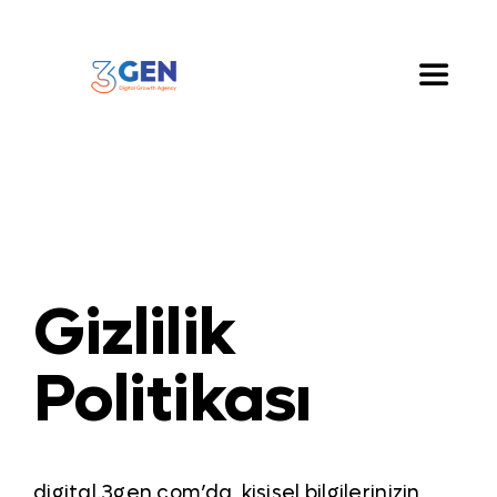
Skip
to
content
Toggle
Naviga
Hakkımızda
Hizmetlerimiz
Gizlilik
Çözümlerimiz
Politikası
Blog
İletişim
digital.3gen.com’da, kişisel bilgilerinizin