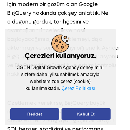
için modern bir çözüm olan Google
BigQuery hakkında çok şey anlattık. Ne
olduğunu gördük, tarihçesini ve
avantajlarını inceledik ve nasıl
başlayacağımızı, veri yüklemeyi, dışa
aktarmayı ve sorgulamayı öğrendik. Ayrıca
Çerezleri kullanıyoruz.
BigQuery’nin diğer araçlarla entegrasyonu
ve BigQuery’de güvenlik ve erişim kontrolü
3GEN Digital Growth Agency deneyimini
hakkında konuştuk.
sizlere daha iyi sunabilmek amacıyla
websitemizde çerez (cookie)
kullanılmaktadır.
Çerez Politikası
Özetlemek gerekirse, BigQuery büyük
miktarda veriyi hızlı ve verimli bir şekilde
Reddet
Kabul Et
analiz etmenizi sağlayan güçlü bir araçtır.
SQL benzeri sözdizimi ve performans