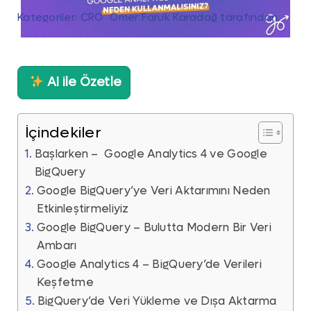
Kategoriler:
CRO
Ömer Faruk Karadağ
tarafından.
AI ile Özetle
İçindekiler
Başlarken – Google Analytics 4 ve Google
BigQuery
Google BigQuery’ye Veri Aktarımını Neden
Etkinleştirmeliyiz
Google BigQuery – Bulutta Modern Bir Veri
Ambarı
Google Analytics 4 – BigQuery’de Verileri
Keşfetme
BigQuery’de Veri Yükleme ve Dışa Aktarma