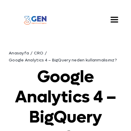
Skip
to
content
Toggle
Naviga
Hakkımızda
Anasayfa
CRO
Hizmetlerimiz
Google Analytics 4 – BigQuery neden kullanmalısınız?
Google
Çözümlerimiz
Analytics 4 –
Blog
BigQuery
İletişim