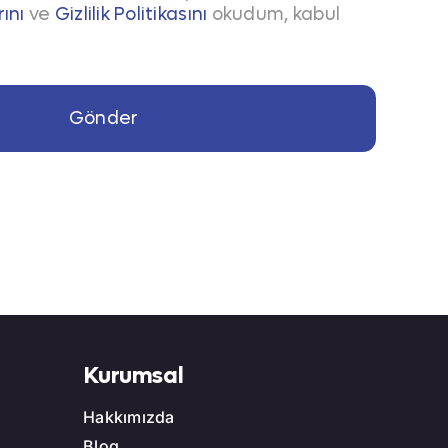
rını
ve
Gizlilik Politikasını
okudum, kabul
cı ile entegre şekilde hazırlanan “branded
Gönder
orluğunda düzenlenen çekilişler ya da ürün
erinden yönlendirilen kampanyalar, QR kod
zleyici üzerinde kalıcı bir iz bırakır.
du kullanımları gibi metrikler ile detaylı
Kurumsal
n geri dönüşü net olarak takip edilebilir.
Hakkımızda
Blog