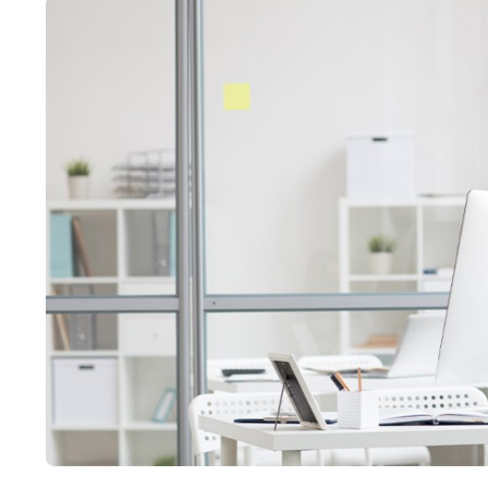
arasında güçlü bir bağ olması, marka mesajla
önemli ölçüde artırır.
Ayrıca Kick, Twitch’e alternatif olarak yükse
sağlar. Platformun sunduğu özgürlükçü yayın po
birlikleri gerçekleştirebilir.
Kick Reklamlarının Temel Bi
Kick reklam stratejileri, görünürlüğün ötesinde
sunar.
Yayıncı Seçimi ve Kitle Uyumu
Kick’te reklam kampanyalarının başarısı, doğru ya
markanın hedef kitlesiyle uyumlu olmalıdır. 
planlanmalıdır.