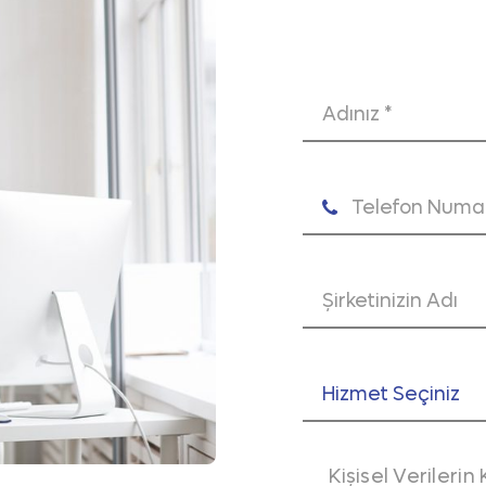
rının doğrudan reklam algısı yaratmadan aktarılma
lişte olduğu için erken dönemde markalaşma çalışma
litikası sayesinde içerik üreticileri daha fazla ko
leşenleri
 topluluk etkileşimi, marka hatırlanırlığı ve içerik 
yıncılarla yapılan iş birliklerine bağlıdır. Yayıncını
Gaming, sohbet, eğlence ya da spor gibi kategori a
Kişisel Veriler