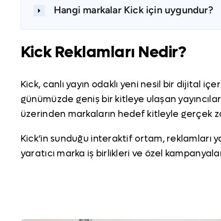
Hangi markalar Kick için uygundur?
Kick Reklamları Nedir?
Kick, canlı yayın odaklı yeni nesil bir dijital i
günümüzde geniş bir kitleye ulaşan yayıncıları 
üzerinden markaların hedef kitleyle gerçek zam
Kick’in sunduğu interaktif ortam, reklamları y
yaratıcı marka iş birlikleri ve özel kampanya
Kick Reklamları Neden Öne
Kick platformu, özellikle genç ve dijital dünya