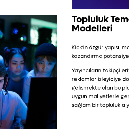
Topluluk Tem
Modelleri
Kick’in özgür yapısı, 
kazandırma potansiyel
Yayıncıların takipçiler
reklamlar izleyiciye d
gelişmekte olan bu pl
uygun maliyetlerle gen
sağlam bir toplulukla 