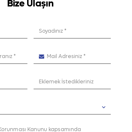
Bize Ulaşın
sını mümkün kılar. Bu da etkileşimi ve güveni
ları yürüten şirketler için rekabet avantajı
ntrol sahibi olurken, markalar da özgün iş
üretimini bir araya getiren entegre bir yapı
n izleyici profili, yayın teması ve içerik tarzı
yrımlarına dikkat edilerek kampanya
in Korunması Kanunu kapsamında