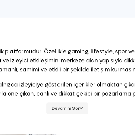
çerik platformudur. Özellikle gaming, lifestyle, spor 
ve izleyici etkileşimini merkeze alan yapısıyla dikka
anlı, samimi ve etkili bir şekilde iletişim kurması
alnızca izleyiciye gösterilen içerikler olmaktan çık
larla öne çıkan, canlı ve dikkat çekici bir pazarla
mlidir?
Devamını Gör
ya entegre kitlelere ulaşmak isteyen markalar için b