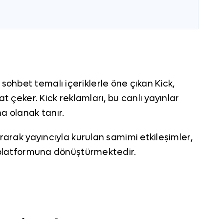
ve sohbet temalı içeriklerle öne çıkan Kick,
t çeker. Kick reklamları, bu canlı yayınlar
na olanak tanır.
ararak yayıncıyla kurulan samimi etkileşimler,
ma platformuna dönüştürmektedir.
üyük fırsatlar sunar. Yayıncılar ile takipçileri