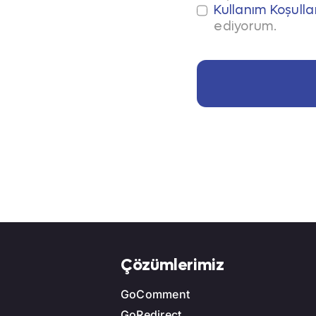
Kullanım Koşulla
ediyorum.
ğal bir akışta yer alması gerekir. Bu nedenle yayın
onuç verir. Örneğin, yayın sırasında markanın spons
hem de marka algısını güçlendirir.
eyicilerle anlık etkileşim kurulabilmesidir. Chat üz
nüşüm oranları artırılabilir. Bu tür canlı deneyimler i
hat etkileşimi, bağlantı tıklamaları ve kampanya ko
Çözümlerimiz
itik verileri markalara sunulabildiği için yatırımları
GoComment
GoRedirect