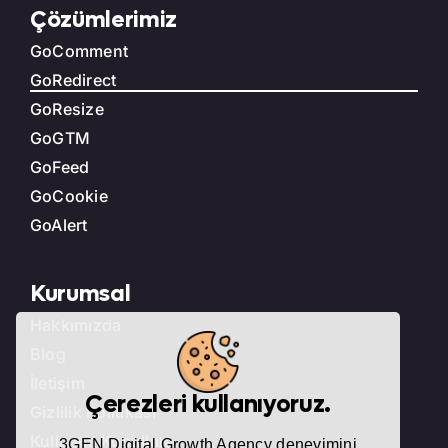
Çözümlerimiz
GoComment
GoRedirect
GoResize
GoGTM
GoFeed
GoCookie
GoAlert
Kurumsal
Hakkımızda
Blog
İletişim
Çerezleri kullanıyoruz.
Gizlilik Politikası
Kullanım Koşulları
3GEN Digital Growth Agency deneyimini