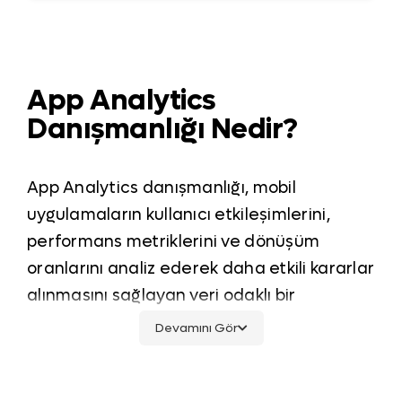
App Analytics
Danışmanlığı Nedir?
App Analytics danışmanlığı, mobil
uygulamaların kullanıcı etkileşimlerini,
performans metriklerini ve dönüşüm
oranlarını analiz ederek daha etkili kararlar
alınmasını sağlayan veri odaklı bir
optimizasyon sürecidir. Bu hizmet,
Devamını Gör
uygulamanızın kullanıcı ediniminden tutun
da uygulama içi davranışlara, kullanıcı