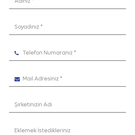
Önemlidir?
Mobil uygulama pazarında rekabet her
geçen gün artarken sadece iyi bir ürün
sunmak yeterli olmaz. Kullanıcıların
uygulamayla nasıl etkileşim kurduğunu
bilmek, doğru geliştirme kararlarını almanın
ön koşuludur. App Analytics danışmanlığı,
kullanıcıyı anlama, elde tutma oranlarını
artırma ve uygulama içi geliri maksimize
etme açısından kritik rol oynar.
Ayrıca kullanıcı davranışlarına göre
segmentasyon, farklı kullanıcı gruplarına
özel kampanyalar, A/B testleri ve