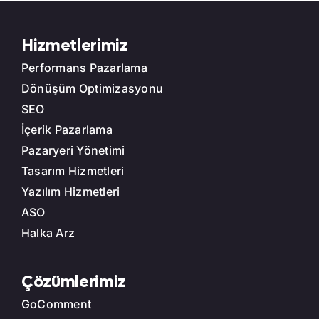
Site ziyaretçisinin sayfalar arasında
rahatça gezinmesini, aradığı bilgiye
Hizmetlerimiz
hızla ulaşmasını ve siteyle doğal bir
Performans Pazarlama
etkileşim kurmasını sağlayan yapı
Dönüşüm Optimizasyonu
oluşturulmalıdır.
SEO
Görsel Tasarım ve Estetik Denge
İçerik Pazarlama
Pazaryeri Yönetimi
Renk paleti, görsel hiyerarşi, boşluk
Tasarım Hizmetleri
kullanımı ve tipografi gibi unsurlar
Yazılım Hizmetleri
hem markanın kimliğini yansıtmalı
ASO
hem de gözü yormadan dikkat
Halka Arz
çekici bir deneyim sunmalıdır.
Çözümlerimiz
Responsive (Mobil Uyumlu)
Tasarım
GoComment