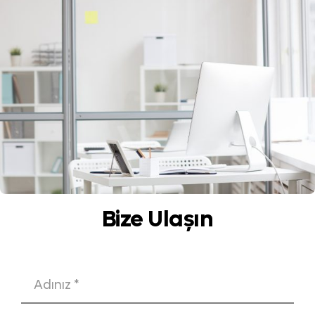
ilk temas kurduğu alanlardan biridir.
Bu temas anı, güven oluşturmak,
ilgiyi sürdürmek ve kullanıcıyı
hedeflenen aksiyona yönlendirmek
açısından kritik öneme sahiptir.
Başarılı bir web tasarımı, hem görsel
uyum hem de sezgisel kullanım
sunarak kullanıcı deneyimini
güçlendirir ve dijital varlığı değerli
kılar.
Bize Ulaşın
Web Tasarımı Neden
Önemlidir?
Kullanıcılar, bir web sitesine