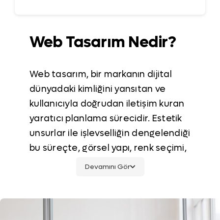
Web Tasarım Nedir?
Web tasarım, bir markanın dijital
dünyadaki kimliğini yansıtan ve
kullanıcıyla doğrudan iletişim kuran
yaratıcı planlama sürecidir. Estetik
unsurlar ile işlevselliğin dengelendiği
bu süreçte, görsel yapı, renk seçimi,
tipografi, sayfa düzeni, etkileşimli
Devamını Gör
öğeler ve kullanıcı akışı bir bütün
olarak ele alınır.
Bir web sitesi, ziyaretçinin markayla