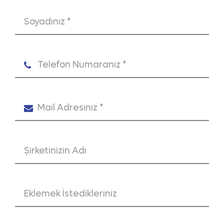
girdikten sonraki ilk birkaç saniyede
o siteye dair bir algı oluşturur.
Karmaşık, dağınık ve işlevsiz yapılar
kullanıcıyı hızla uzaklaştırırken, sade,
kullanıcı dostu ve markayla uyumlu
bir tasarım; güven, profesyonellik ve
bağlılık duygusu yaratır.
Ayrıca web sitesi, dijital
pazarlamanın merkezidir. SEO
performansından dönüşüm
oranlarına, müşteri iletişiminden
marka algısına kadar birçok alanda
doğrudan etkili olur. Bu yüzden güçlü
bir web tasarımı, dijital başarı için