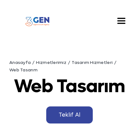
Skip
to
content
Toggle
Naviga
Hakkımızda
Anasayfa
Hizmetlerimiz
Tasarım Hizmetleri
Hizmetlerimiz
Web Tasarım
Web Tasarım
Çözümlerimiz
Blog
Teklif Al
İletişim