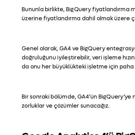
Bununla birlikte, BigQuery fiyatlandırma mo
üzerine fiyatlandırma dahil olmak üzere çe
Genel olarak, GA4 ve BigQuery entegrasyo
doğruluğunu iyileştirebilir, veri işleme hızını
da onu her büyüklükteki işletme için paha b
Bir sonraki bölümde, GA4’ün BigQuery’ye na
zorluklar ve çözümler sunacağız.