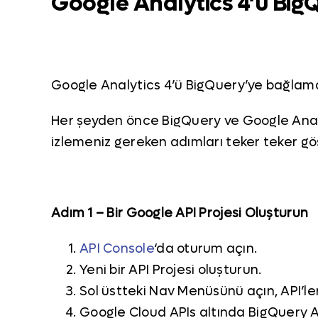
Google Analytics 4’ü Big
Google Analytics 4’ü BigQuery’ye bağlamay
Her şeyden önce BigQuery ve Google Analy
izlemeniz gereken adımları teker teker gö
Adım 1 – Bir Google API Projesi Oluşturun
API Console
‘da oturum açın.
Yeni bir API Projesi oluşturun.
Sol üstteki Nav Menüsünü açın, API’ler
Google Cloud APIs altında BigQuery API