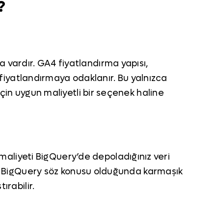
?
 vardır. GA4 fiyatlandırma yapısı,
r fiyatlandırmaya odaklanır. Bu yalnızca
için uygun maliyetli bir seçenek haline
aliyeti BigQuery’de depoladığınız veri
gle, BigQuery söz konusu olduğunda karmaşık
ırabilir.