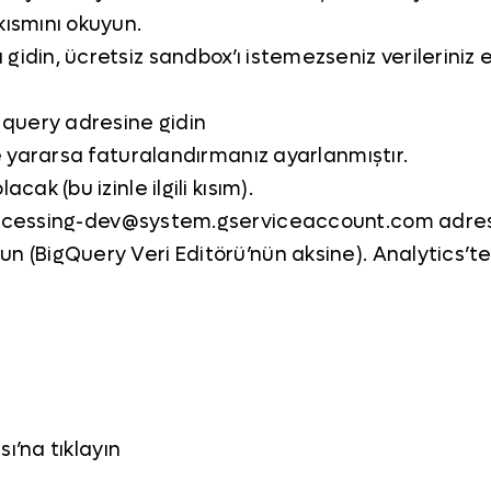
kısmını okuyun.
gidin, ücretsiz sandbox’ı istemezseniz verileriniz 
gquery adresine gidin
işe yararsa faturalandırmanız ayarlanmıştır.
cak (bu izinle ilgili kısım).
rocessing-dev@system.gserviceaccount.com
adres
un (BigQuery Veri Editörü’nün aksine). Analytics’t
ı’na tıklayın