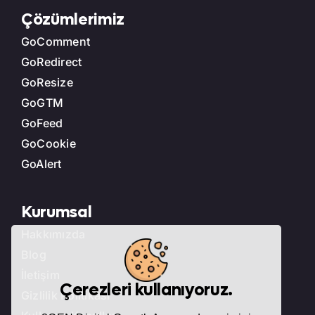
Çözümlerimiz
GoComment
GoRedirect
GoResize
GoGTM
GoFeed
GoCookie
GoAlert
Kurumsal
Hakkımızda
Blog
İletişim
Çerezleri kullanıyoruz.
Gizlilik Politikası