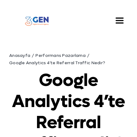
Skip
to
content
Toggle
Naviga
Hakkımızda
Anasayfa
Performans Pazarlama
Hizmetlerimiz
Google Analytics 4’te Referral Traffic Nedir?
Google
Çözümlerimiz
Analytics 4’te
Blog
Referral
İletişim