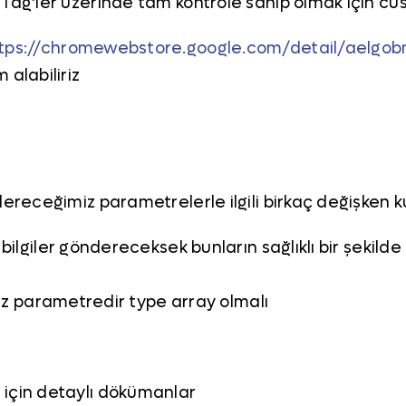
 Tag’ler üzerinde tam kontrole sahip olmak için cu
tps://chromewebstore.google.com/detail/aelgob
 alabiliriz
dereceğimiz parametrelerle ilgili birkaç değişken 
 bilgiler göndereceksek bunların sağlıklı bir şekilde
ğimiz parametredir type array olmalı
 için detaylı dökümanlar