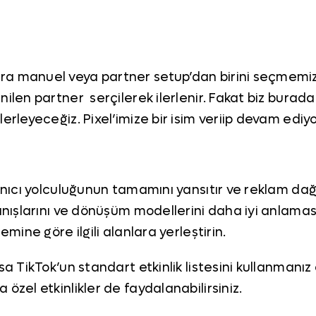
ra manuel veya partner setup’dan birini seçmemiz
nilen partner serçilerek ilerlenir. Fakat biz burad
erleyeceğiz. Pixel’imize bir isim veriip devam ediy
lanıcı yolculuğunun tamamını yansıtır ve reklam da
anışlarını ve dönüşüm modellerini daha iyi anlaması
emine göre ilgili alanlara yerleştirin.
rsa TikTok’un standart etkinlik listesini kullanman
özel etkinlikler de faydalanabilirsiniz.