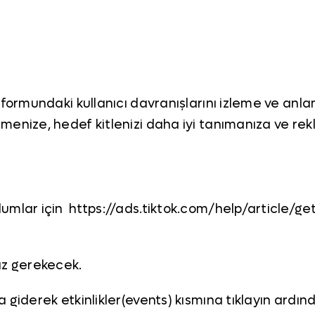
tformundaki kullanıcı davranışlarını izleme ve anl
menize, hedef kitlenizi daha iyi tanımanıza ve rek
lumlar için https://ads.tiktok.com/help/article/
ız gerekecek.
a giderek etkinlikler(events) kısmına tıklayın ar