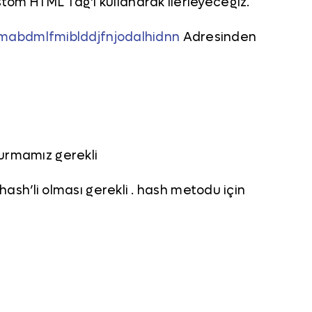
stom HTML Tag’i kullanarak ilerleyeceğiz.
mabdmlfmiblddjfnjodalhidnn
Adresinden
kurmamız gerekli
 hash’li olması gerekli . hash metodu için