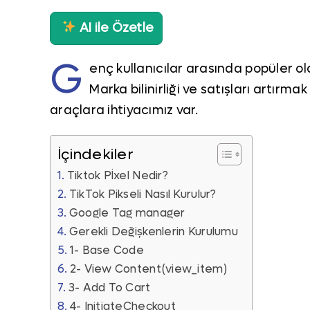
AI ile Özetle
G
enç kullanıcılar arasında popüler ol
Marka bilinirliği ve satışları artırm
araçlara ihtiyacımız var.
İçindekiler
Tiktok Pİxel Nedir?
TikTok Pikseli Nasıl Kurulur?
Google Tag manager
Gerekli Değişkenlerin Kurulumu
1- Base Code
2- View Content(view_item)
3- Add To Cart
4- InitiateCheckout