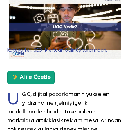
Kategoriler:
SEO
Mertcan Gülmüş
tarafından.
AI ile Özetle
U
GC, dijital pazarlamanın yükselen
yıldızı haline gelmiş içerik
modellerinden biridir. Tüketicilerin
markalara artık klasik reklam mesajlarından
çok gerçek kullanıcı deneyimlerine