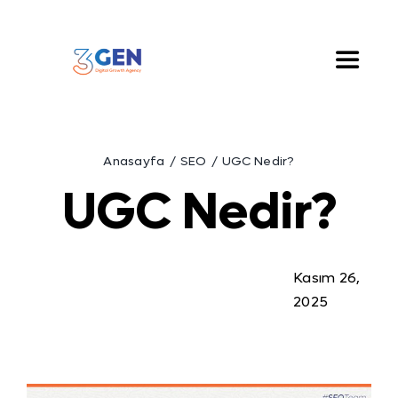
Skip
to
content
Toggle
Naviga
Hakkımızda
Anasayfa
SEO
UGC Nedir?
Hizmetlerimiz
UGC Nedir?
Çözümlerimiz
Kasım 26,
Blog
2025
İletişim