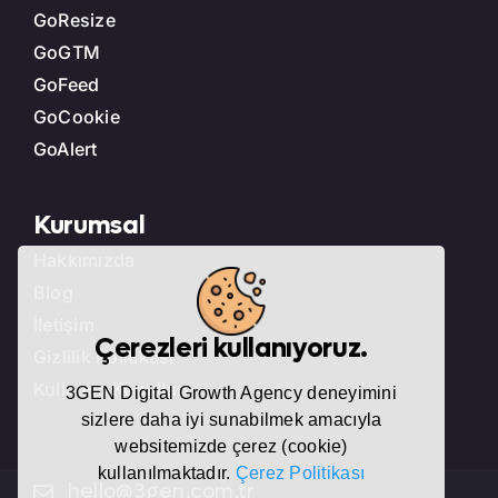
GoResize
GoGTM
GoFeed
GoCookie
GoAlert
Kurumsal
Hakkımızda
Blog
İletişim
Çerezleri kullanıyoruz.
Gizlilik Politikası
Kullanım Koşulları
3GEN Digital Growth Agency deneyimini
sizlere daha iyi sunabilmek amacıyla
websitemizde çerez (cookie)
kullanılmaktadır.
Çerez Politikası
hello@3gen.com.tr