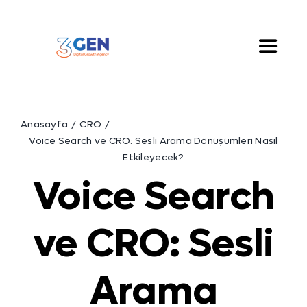
Skip
to
content
Toggle
Naviga
Hakkımızda
Anasayfa
CRO
Hizmetlerimiz
Voice Search ve CRO: Sesli Arama Dönüşümleri Nasıl
Etkileyecek?
Voice Search
Çözümlerimiz
ve CRO: Sesli
Blog
Arama
İletişim